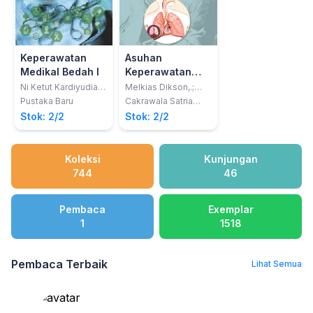
Keperawatan
Asuhan
Medikal Bedah I
Keperawatan
Medikal Bedah
Ni Ketut Kardiyudiani,
Melkias Dikson,.;
Brigitta Ayu Dwi
Agustina Sisilia Wati
Gangguan
Pustaka Baru
Cakrawala Satria
Susanti
Dua Wida
Mandiri
Sistem
Stok: 2/2
Stok: 2/2
Pernapasan
dengan Aplikasi
SDKI (Standar
Koleksi
Kunjungan
Diagnosa
744
46
Keperawatan
Indonesia)
Pembaca
Exemplar
1
1518
Pembaca Terbaik
Lihat Semua