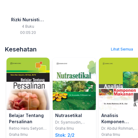
Rizki Nursistian
Fitri
4 Buku
00:05:20
Kesehatan
Lihat Semua
Belajar Tentang
Nutrasetikal
Analisis
Persalinan
Komponen
Dr. Syamsudin,
M.Biomed, Apt.
Makanan
Retno Heru Setyorini,
Graha Ilmu
Dr. Abdul Rohman,
S.ST., Keb., MPH
M.Si., Apt
Graha Ilmu
Graha Ilmu
Stok: 2/2