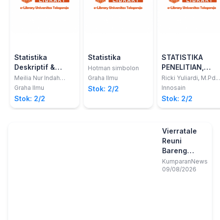
Statistika
Statistika
STATISTIKA
Deskriptif &
PENELITIAN,
Hotman simbolon
Induktif
PLUS Tutorial
Meilia Nur Indah
Graha Ilmu
Ricki Yuliardi, M.Pd.,
Susanti
Zuli Nuraeni, M.Pd.
SPSS
Graha Ilmu
Innosain
Stok: 2/2
Stok: 2/2
Stok: 2/2
Vierratale
Reuni
Bareng
Princess di
KumparanNews
09/08/2026
Bangor Fest
2026