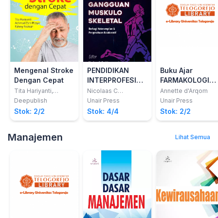
Mengenal Stroke
PENDIDIKAN
Buku Ajar
Dengan Cepat
INTERPROFESIONAL
FARMAKOLOGI
GANGGUAN
DAN TERAPI I
Tita Hariyanti,
Nicolaas C
Annette d'Arqom
Achmad Zani Pitoyo
Budhiparama; Nuniek
MUSKULOSKELETAL
Deepublish
Unair Press
Unair Press
& Fahmy Rezkiah
Nugraheni
Stok: 2/2
Stok: 4/4
Stok: 2/2
Sulistiawati; Kukuh
Dwiputra
Hernugrahanto
Manajemen
Lihat Semua