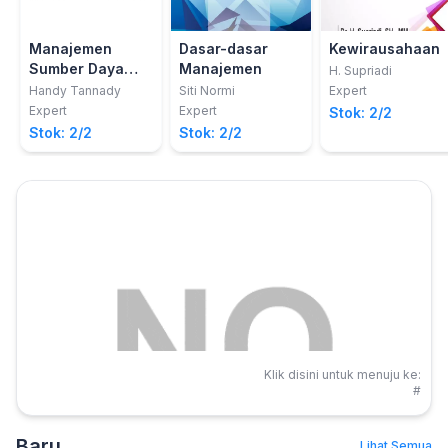
Manajemen
Dasar-dasar
Kewirausahaan
Sumber Daya
Manajemen
H. Supriadi
Manusia
Handy Tannady
Siti Normi
Expert
Expert
Expert
Stok: 2/2
Stok: 2/2
Stok: 2/2
Klik disini untuk menuju ke:
#
Baru
Lihat Semua