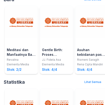
Meditasi dan
Gentle Birth:
Asuhan
Manfaatnya Bagi
Proses
kebidanan pasc
Kesehatan
Melahirkan
persalinan &
Revalina
JJ. Fidela Asa
Rismeni Saragih
Tubuh dan Jiwa
dengan Tenang
menyusui
Elementa Media
Elementa Media
Rena Cipta Mandiri
Stok: 2/2
Stok: 4/4
Stok: 4/4
Statistika
Lihat Semua