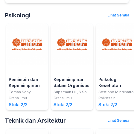
Psikologi
Lihat Semua
Pemimpin dan
Kepemimpinan
Psikologi
Kepemimpinan
dalam Organisasi
Kesehatan
Toman Sony
Suparman HL, S.Sos,
Sestiono Mindiharto
Tambunan, S.E., M.Si.
M.Si., Roy Irawan, SE.
Graha Ilmu
Graha Ilmu
Psikosain
MM., Dirgahayu Erri,
Stok: 2/2
Stok: 2/2
Stok: 2/2
SE., MM
Teknik dan Arsitektur
Lihat Semua