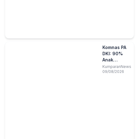
Komnas PA
DKI: 90%
Anak
Sekolah
KumparanNews
09/08/2026
Lakukan
Bullying,
Kelas 1 SD
Sudah Tahu
Caranya