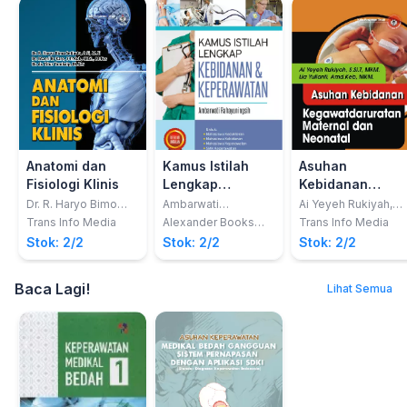
Anatomi dan
Kamus Istilah
Asuhan
Fisiologi Klinis
Lengkap
Kebidanan
Kebidanan &
Kegawatdarurat
Dr. R. Haryo Bimo
Ambarwati
Ai Yeyeh Rukiyah,
Setiarto, S.Si, M.Si.;
Rahayuningsih
S.Si.T, MKM; Lia
Keperawatan
Maternal dan
Trans Info Media
Alexander Books
Trans Info Media
Dr. Marni Br Karo,
Yulianti, Am.Keb
(Desa Pustaka
Neonatal
Stok: 2/2
Stok: 2/2
Stok: 2/2
S.Tr.Keb, SKM.,
MKM
Group)
M.Kes.; Dr. dr. Titus
Tambaip, M.Kes.
Baca Lagi!
Lihat Semua