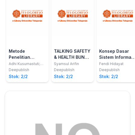
Metode
TALKING SAFETY
Konsep Dasar
Penelitian
& HEALTH BUNGA
Sistem Informasi
Kuantitatif
RAMPAI ARTIKEL
Kesehatan
Adhi Kusumastuti;
Syamsul Arifin
Fendi Hidayat
Ahmad Mustamil
KESELAMATAN
Deepublish
Deepublish
Deepublish
Khoiron; Taofan Ali
DAN KESEHATAN
Stok: 2/2
Stok: 2/2
Stok: 2/2
Achmadi
KERJA (K3)