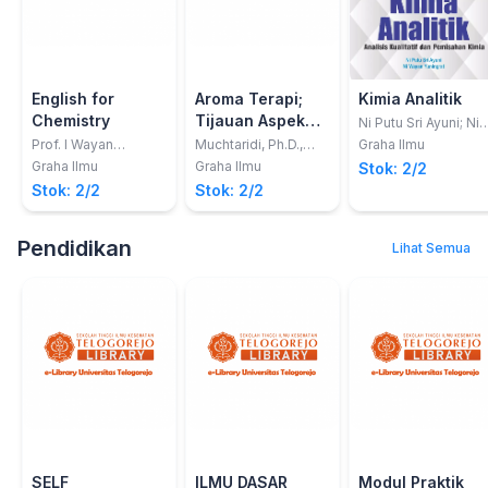
English for
Aroma Terapi;
Kimia Analitik
Chemistry
Tijauan Aspek
Ni Putu Sri Ayuni; Ni
Wayan Yuningrat
Kimia Medisinal
Prof. I Wayan
Muchtaridi, Ph.D.,
Graha Ilmu
Subagia, Ph.D.
Apt.,;Prof. Dr.
Graha Ilmu
Graha Ilmu
Stok: 2/2
Moelyono M.W, Apt.
Stok: 2/2
Stok: 2/2
Pendidikan
Lihat Semua
SELF
ILMU DASAR
Modul Praktik